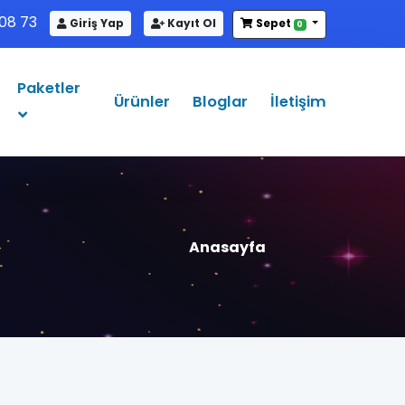
08 73
Giriş Yap
Kayıt Ol
Sepet
0
Paketler
Ürünler
Bloglar
İletişim
Anasayfa