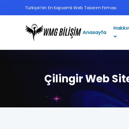
Türkiye'nin En Kapsamlı Web Tasarım Firması
Hakkı
Anasayfa
Çilingir Web Sit