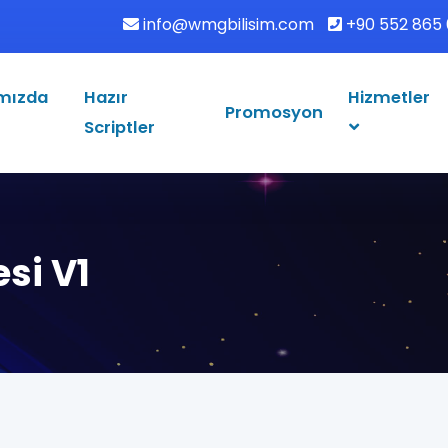
info@wmgbilisim.com
+90 552 865 
mızda
Hazır
Hizmetler
Promosyon
Scriptler
esi V1