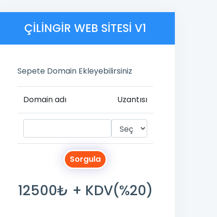
ÇILINGIR WEB SITESI V1
Sepete Domain Ekleyebilirsiniz
Domain adı
Uzantısı
Sorgula
12500₺ + KDV(%20)