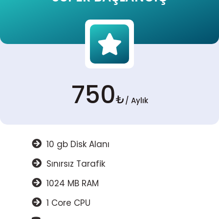
750
₺
/ Aylık
10 gb Disk Alanı
Sınırsız Tarafik
1024 MB RAM
1 Core CPU