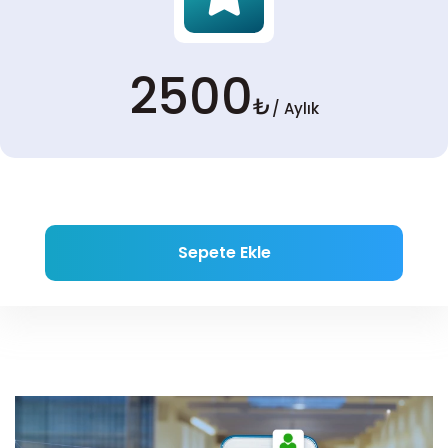
2500
₺
/ Aylık
Sepete Ekle