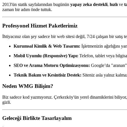
2013'ün statik sayfalarından bugünün
yapay zeka destekli
,
hızlı
ve
t
zaman bir adım önde tuttuk.
Profesyonel Hizmet Paketlerimiz
İhtiyacınız olan şey sadece bir web sitesi değil, 7/24 çalışan bir satış te
Kurumsal Kimlik & Web Tasarım:
İşletmenizin ağırlığını ya
Mobil Uyumlu (Responsive) Yapı:
Telefon, tablet veya bilgi
SEO ve Arama Motoru Optimizasyonu:
Google’da "aranan" d
Teknik Bakım ve Kesintisiz Destek:
Siteniz asla yalnız kalma
Neden WMG Bilişim?
Biz sadece kod yazmıyoruz. Çerkezköy'ün yerel dinamiklerini biliyor, 
gizli.
Geleceği Birlikte Tasarlayalım