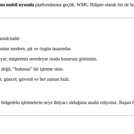
am mobil uyumlu
platformlarına geçtik. WMG Bilişim olarak biz de bu
msilcisidir:
nsıtan modern, şık ve özgün tasarımlar.
sayar; müşteriniz neredeyse orada kusursuz görünüm.
eğil, "bulunan" bir işletme olun.
z; güncel, güvenli ve her zaman hızlı.
bölgedeki işletmelerin neye ihtiyacı olduğunu analiz ediyoruz. Başarı 