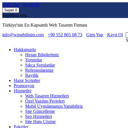
Giriş Yap
Kayıt Ol
Sepet
0
Sepetiniz boş.
Türkiye'nin En Kapsamlı Web Tasarım Firması
info@wmgbilisim.com
+90 552 865 08 73
Giriş Yap
Kayıt Ol
S
Hakkımızda
Hesap Bilgilerimiz
Yorumlar
Sıkça Sorulanlar
Referanslarımız
Bayilik
Hazır Scriptler
Promosyon
Hizmetler
Web Tasarım Hizmetleri
Özel Yazılım Projeleri
Mobil Uygulamanızı Yapabiliriz
Site Güncelleme
Seo Hizmetleri
Site Hata Çözme
Paketler