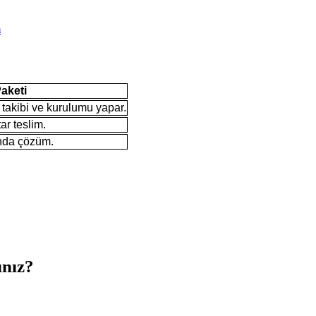
m
aketi
takibi ve kurulumu yapar.
ar teslim.
nda çözüm.
ınız?