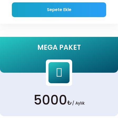
Sepete Ekle
MEGA PAKET
5000
₺
/ Aylık