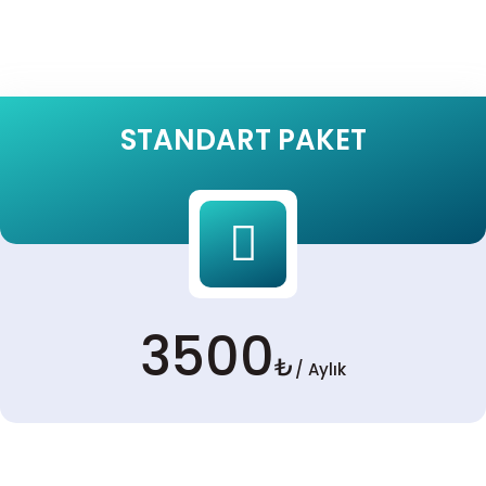
STANDART PAKET
3500
₺
/ Aylık