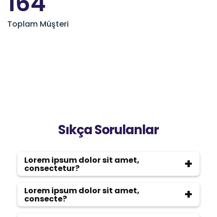
175
Toplam Müşteri
Sıkça Sorulanlar
Lorem ipsum dolor sit amet,
consectetur?
Lorem ipsum dolor sit amet, consectetur
Lorem ipsum dolor sit amet,
adipiscing elit, sed do eiusmod tempor
consecte?
incididunt ut labore et dolore magna aliqua.