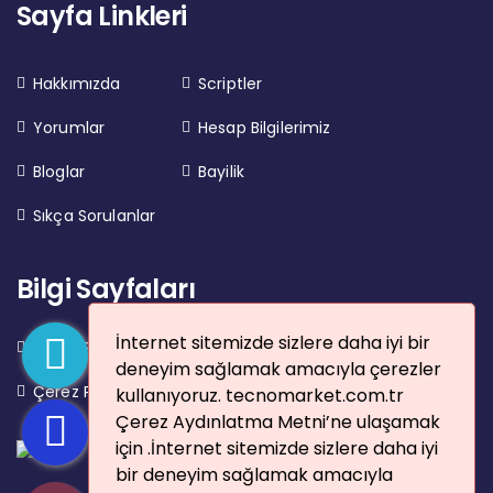
Sayfa Linkleri
Hakkımızda
Scriptler
Yorumlar
Hesap Bilgilerimiz
Bloglar
Bayilik
Sıkça Sorulanlar
Bilgi Sayfaları
İnternet sitemizde sizlere daha iyi bir
Gizlilik Politikası
Kullanım Şartları
deneyim sağlamak amacıyla çerezler
Çerez Politikası
kullanıyoruz. tecnomarket.com.tr
Çerez Aydınlatma Metni’ne ulaşamak
için .İnternet sitemizde sizlere daha iyi
bir deneyim sağlamak amacıyla